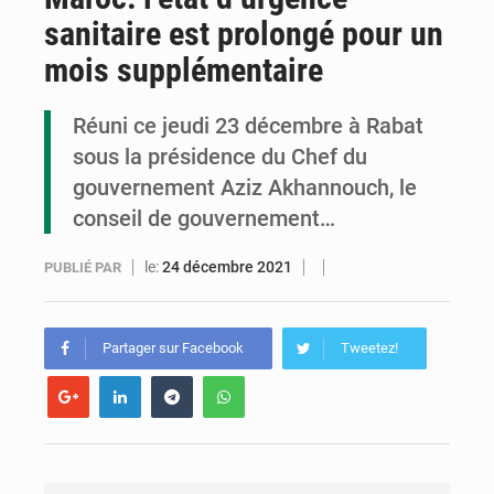
sanitaire est prolongé pour un
Congo : la Grande foire agricole pour renforcer la souveraineté alimentaire
mois supplémentaire
Congo-RDC : Brazzaville et Kinshasa renforcent leur coopération en faveur de la jeunesse
Réuni ce jeudi 23 décembre à Rabat
Le Congo se dote d’un programme national pour valoriser les produits forestiers non ligneux
sous la présidence du Chef du
gouvernement Aziz Akhannouch, le
conseil de gouvernement…
le:
24 décembre 2021
PUBLIÉ PAR
Partager sur Facebook
Tweetez!