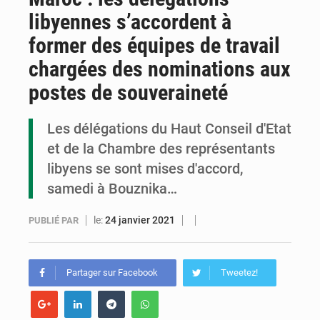
libyennes s’accordent à
Congo : la Grande foire agricole pour renforcer la souveraineté alimentaire
former des équipes de travail
Congo-RDC : Brazzaville et Kinshasa renforcent leur coopération en faveur de la jeunesse
chargées des nominations aux
Le Congo se dote d’un programme national pour valoriser les produits forestiers non ligneux
postes de souveraineté
Les délégations du Haut Conseil d'Etat
et de la Chambre des représentants
libyens se sont mises d'accord,
samedi à Bouznika…
le:
24 janvier 2021
PUBLIÉ PAR
Partager sur Facebook
Tweetez!