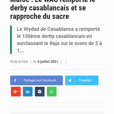
derby casablancais et se
Congo : la Grande foire agricole pour renforcer la souveraineté alimentaire
rapproche du sacre
Congo-RDC : Brazzaville et Kinshasa renforcent leur coopération en faveur de la jeunesse
Le Wydad de Casablanca a remporté
Le Congo se dote d’un programme national pour valoriser les produits forestiers non ligneux
le 130ème derby casablancais en
surclassant le Raja sur le score de 2 à
1,…
le:
4 juillet 2021
PUBLIÉ PAR
Partager sur Facebook
Tweetez!