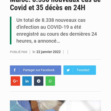
Covid et 35 décès en 24H
Congo : la Grande foire agricole pour renforcer la souveraineté alimentaire
Congo-RDC : Brazzaville et Kinshasa renforcent leur coopération en faveur de la jeunesse
Un total de 8.338 nouveaux cas
d'infection au COVID-19 a été
Le Congo se dote d’un programme national pour valoriser les produits forestiers non ligneux
enregistré au cours des dernières 24
heures, a annoncé…
le:
22 janvier 2022
PUBLIÉ PAR
Partager sur Facebook
Tweetez!