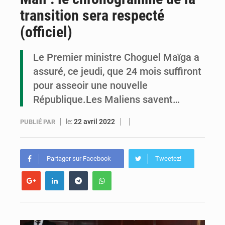
transition sera respecté
Cémac : la Commission présente à Denis Sassou N’Guesso sa feuille de route
(officiel)
Assassinat de l’entrepreneur sportif Vally Amisi : le principal suspect arrêté à Brazzaville
Le Premier ministre Choguel Maïga a
Compétitions africaines : la CAF ferme la porte à l’AC Léopards et à l’AS Otohô
assuré, ce jeudi, que 24 mois suffiront
pour asseoir une nouvelle
République.Les Maliens savent…
le:
22 avril 2022
PUBLIÉ PAR
Partager sur Facebook
Tweetez!