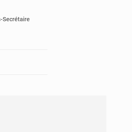
pect arrêté à Brazzaville
opards et à l’AS Otohô
s-Secrétaire