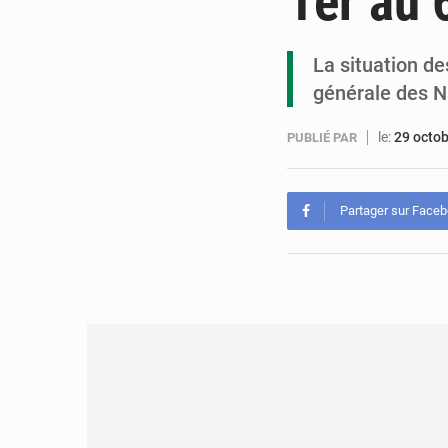
1er au
La situation de
générale des N
le:
29 octo
PUBLIÉ PAR
Partager sur Face