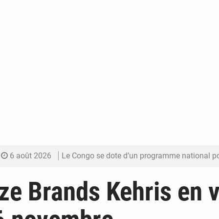
6 août 2026
Le Congo se dote d’un programme national pour valoriser les produ
5 août 2026
Congo-Électricité : la BAD renforce son appui pour accélé
Ilze Brands Kehris en v
5 août 2026
Cémac : la Commission présente à Denis Sassou N’Guess