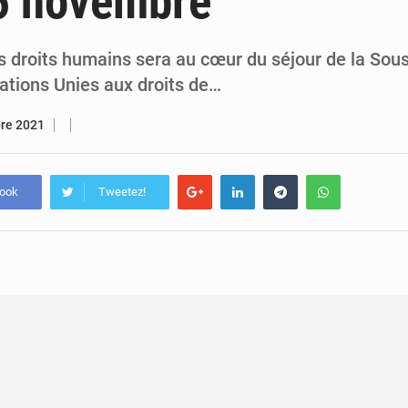
 6 novembre
5 août 2026
Assassinat de l’entrepreneur sportif Vally Amisi : le principal sus
5 août 2026
Compétitions africaines : la CAF ferme la porte à l’AC Lé
s droits humains sera au cœur du séjour de la Sou
ations Unies aux droits de…
bre 2021
book
Tweetez!