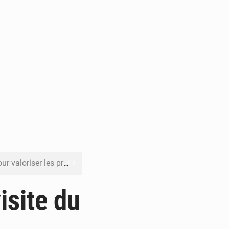
its forestiers non ligneux
rer les investissements
isite du
o sa feuille de route