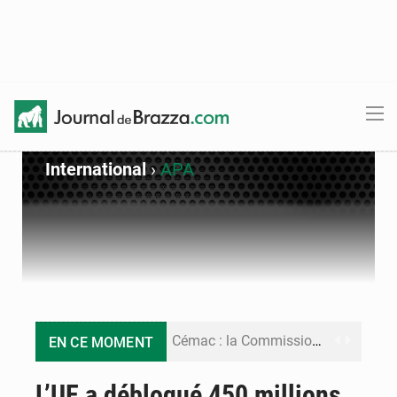
International
›
APA
Cémac : la Commission présente à Denis Sassou N’Guesso sa feuille de route
EN CE MOMENT
Assassinat de l’entrepreneur sportif Vally Amisi : le principal suspect arrêté à Brazzaville
L’UE a débloqué 450 millions