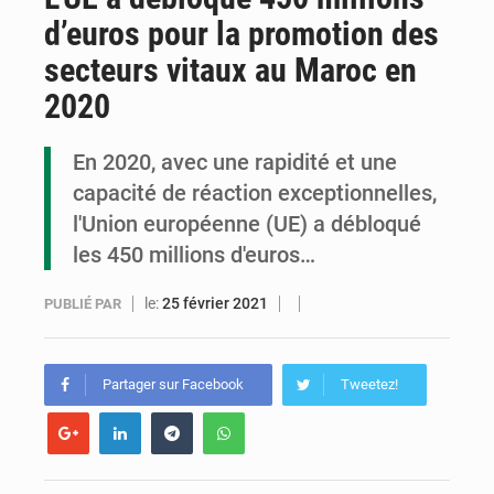
d’euros pour la promotion des
Compétitions africaines : la CAF ferme la porte à l’AC Léopards et à l’AS Otohô
secteurs vitaux au Maroc en
Congo : l’UDSN célèbre 393 nouveaux diplômés et mise sur l’excellence académique
2020
Congo : deux nouveaux ambassadeurs présentent leurs lettres de créance
En 2020, avec une rapidité et une
capacité de réaction exceptionnelles,
l'Union européenne (UE) a débloqué
les 450 millions d'euros…
le:
25 février 2021
PUBLIÉ PAR
Partager sur Facebook
Tweetez!