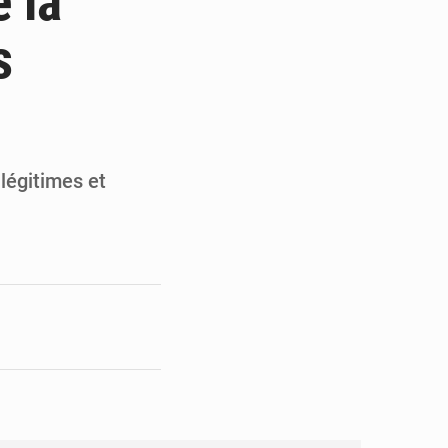
e la
en faveur de la jeunesse
s
its forestiers non ligneux
légitimes et