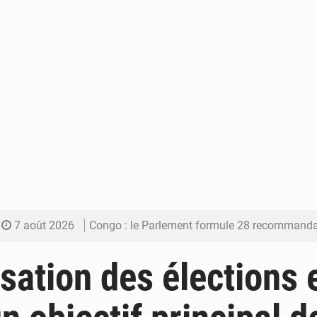
7 août 2026
Congo : le Parlement formule 28 recommandations sur le Cad
7 août 2026
Congo : Brazzaville se dote d’un plan d’action pour renforcer
isation des élections 
7 août 2026
Congo : la Grande foire agricole pour renforcer la sou