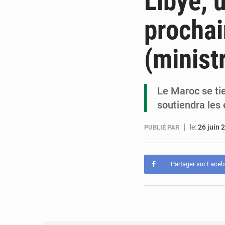
Libye, u
prochai
(minist
Le Maroc se tie
soutiendra les 
le:
26 juin 
PUBLIÉ PAR
Partager sur Face