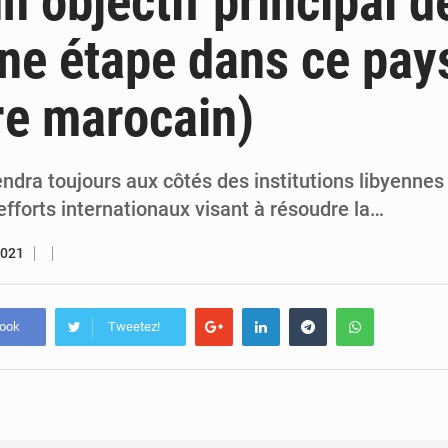
n objectif principal d
7 août 2026
Congo-RDC : Brazzaville et Kinshasa renforcent leur coopération 
ne étape dans ce pay
6 août 2026
Le Congo se dote d’un programme national pour valoriser les produ
re marocain)
ndra toujours aux côtés des institutions libyennes 
efforts internationaux visant à résoudre la…
2021
book
Tweetez!