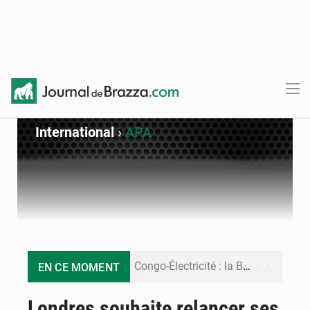
International
›
APA
Congo-Électricité : la BAD renforce son appui pour accélérer les investissements
EN CE MOMENT
Cémac : la Commission présente à Denis Sassou N’Guesso sa feuille de route
Londres souhaite relancer ses