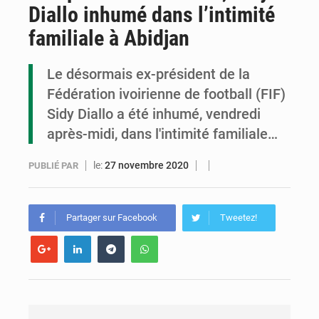
Diallo inhumé dans l’intimité
Congo : la Grande foire agricole pour renforcer la souveraineté alimentaire
familiale à Abidjan
Congo-RDC : Brazzaville et Kinshasa renforcent leur coopération en faveur de la jeunesse
Le désormais ex-président de la
Le Congo se dote d’un programme national pour valoriser les produits forestiers non ligneux
Fédération ivoirienne de football (FIF)
Sidy Diallo a été inhumé, vendredi
après-midi, dans l'intimité familiale…
le:
27 novembre 2020
PUBLIÉ PAR
Partager sur Facebook
Tweetez!