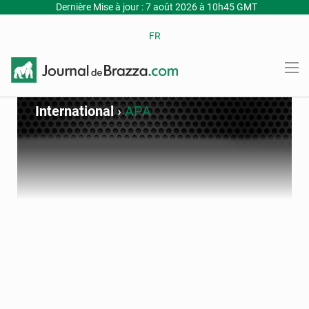
Dernière Mise à jour : 7 août 2026 à 10h45 GMT
FR
International
›
APA