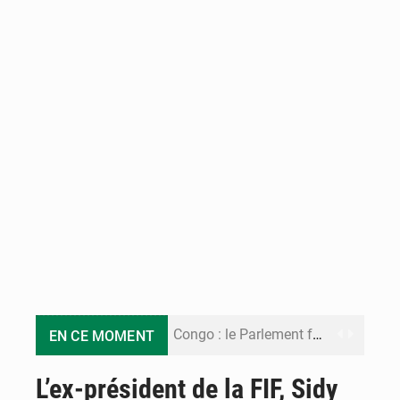
Congo : le Parlement formule 28 recommandations sur le Cadre budgétaire 2027-2029
EN CE MOMENT
Congo : Brazzaville se dote d’un plan d’action pour renforcer sa résilience climatique
L’ex-président de la FIF, Sidy