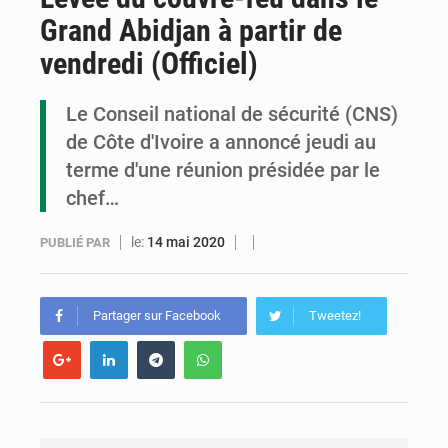
Grand Abidjan à partir de
Congo : la Grande foire agricole pour renforcer la souveraineté alimentaire
vendredi (Officiel)
Congo-RDC : Brazzaville et Kinshasa renforcent leur coopération en faveur de la jeunesse
Le Conseil national de sécurité (CNS)
Le Congo se dote d’un programme national pour valoriser les produits forestiers non ligneux
de Côte d'Ivoire a annoncé jeudi au
terme d'une réunion présidée par le
chef…
le:
14 mai 2020
PUBLIÉ PAR
Partager sur Facebook
Tweetez!