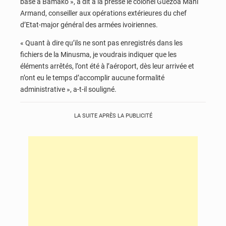
basé à Bamako », a dit à la presse le colonel Guezoa Mahi
Armand, conseiller aux opérations extérieures du chef
d’Etat-major général des armées ivoiriennes.
« Quant à dire qu’ils ne sont pas enregistrés dans les
fichiers de la Minusma, je voudrais indiquer que les
éléments arrêtés, l’ont été à l’aéroport, dès leur arrivée et
n’ont eu le temps d’accomplir aucune formalité
administrative », a-t-il souligné.
LA SUITE APRÈS LA PUBLICITÉ