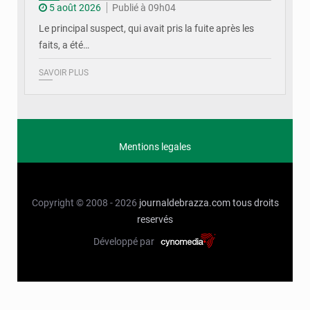
5 août 2026
Publié à 09h04
Le principal suspect, qui avait pris la fuite après les
faits, a été…
SAVOIR PLUS
Mentions legales
Copyright © 2008 - 2026
journaldebrazza.com
tous droits
reservés
Développé par