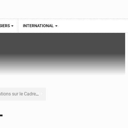
SIERS
INTERNATIONAL
re budgétaire 2027-2029
 sa résilience climatique
-
veraineté alimentaire