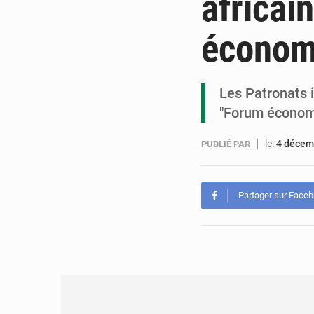
africai
économ
Les Patronats i
"Forum économi
le:
4 décem
PUBLIÉ PAR
Partager sur Face