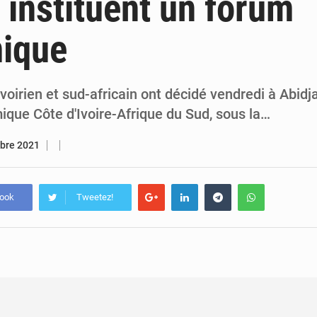
n instituent un forum
7 août 2026
Congo-RDC : Brazzaville et Kinshasa renforcent leur coopération 
ique
6 août 2026
Le Congo se dote d’un programme national pour valoriser les produ
voirien et sud-africain ont décidé vendredi à Abidja
que Côte d'Ivoire-Afrique du Sud, sous la…
bre 2021
book
Tweetez!