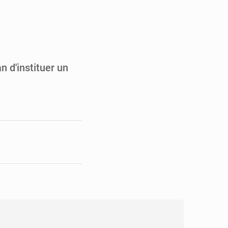
en faveur de la jeunesse
its forestiers non ligneux
n d'instituer un