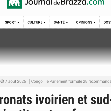
SPORT
CULTURE
SANTÉ
OPINIONS
DOS
7 août 2026
Congo : le Parlement formule 28 recommandations sur le Cad
7 août 2026
Congo : Brazzaville se dote d’un plan d’action pour renforcer
ronats ivoirien et sud
7 août 2026
Congo : la Grande foire agricole pour renforcer la sou