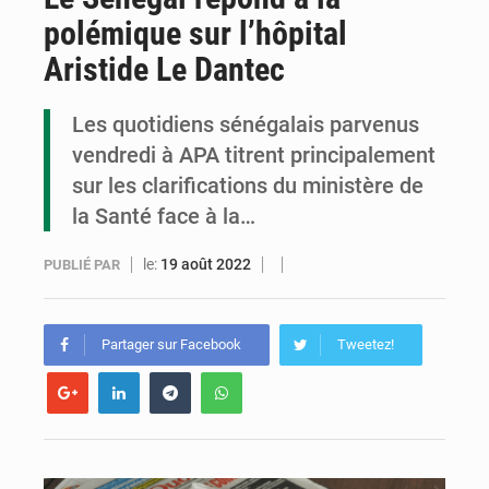
polémique sur l’hôpital
Congo-Électricité : la BAD renforce son appui pour accélérer les investissements
Aristide Le Dantec
Cémac : la Commission présente à Denis Sassou N’Guesso sa feuille de route
Les quotidiens sénégalais parvenus
Assassinat de l’entrepreneur sportif Vally Amisi : le principal suspect arrêté à Brazzaville
vendredi à APA titrent principalement
sur les clarifications du ministère de
la Santé face à la…
le:
19 août 2022
PUBLIÉ PAR
Partager sur Facebook
Tweetez!