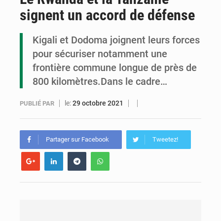
signent un accord de défense
Congo : la Grande foire agricole pour renforcer la souveraineté alimentaire
Congo-RDC : Brazzaville et Kinshasa renforcent leur coopération en faveur de la jeunesse
Kigali et Dodoma joignent leurs forces
pour sécuriser notamment une
Le Congo se dote d’un programme national pour valoriser les produits forestiers non ligneux
frontière commune longue de près de
800 kilomètres.Dans le cadre…
le:
29 octobre 2021
PUBLIÉ PAR
Partager sur Facebook
Tweetez!