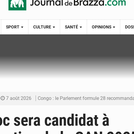
SPORT
CULTURE
SANTÉ
OPINIONS
DOS
7 août 2026
Congo : le Parlement formule 28 recommandations sur le Cad
7 août 2026
Congo : Brazzaville se dote d’un plan d’action pour renforcer
c sera candidat à
7 août 2026
Congo : la Grande foire agricole pour renforcer la sou