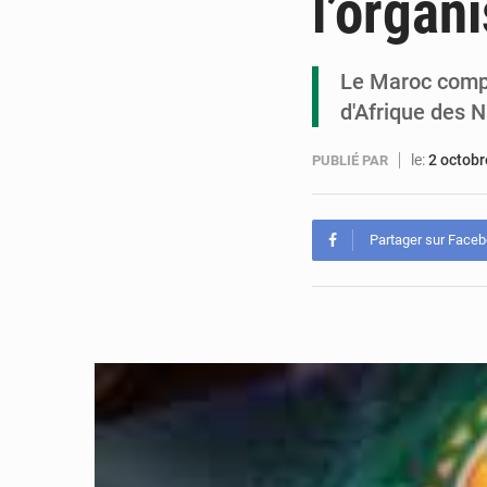
l’organ
Le Maroc compt
d'Afrique des 
le:
2 octob
PUBLIÉ PAR
Partager sur Face