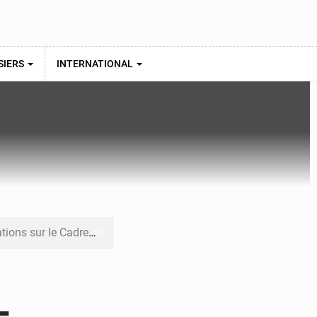
SIERS
INTERNATIONAL
re budgétaire 2027-2029
 sa résilience climatique
veraineté alimentaire