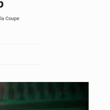
5
en faveur de la jeunesse
its forestiers non ligneux
 la Coupe