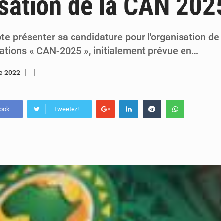
isation de la CAN 202
7 août 2026
Congo-RDC : Brazzaville et Kinshasa renforcent leur coopération 
6 août 2026
Le Congo se dote d’un programme national pour valoriser les produ
e présenter sa candidature pour l'organisation de
Nations « CAN-2025 », initialement prévue en…
re 2022
book
Tweetez!