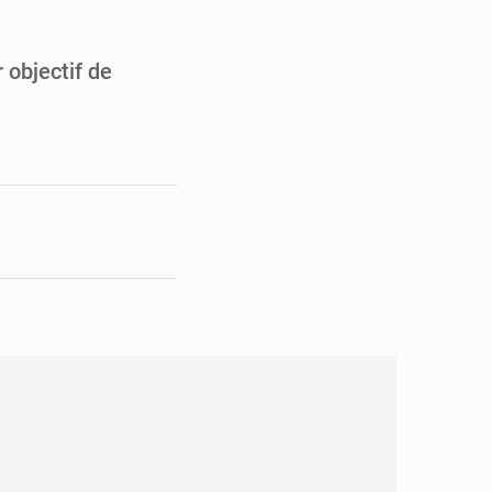
pect arrêté à Brazzaville
opards et à l’AS Otohô
 objectif de