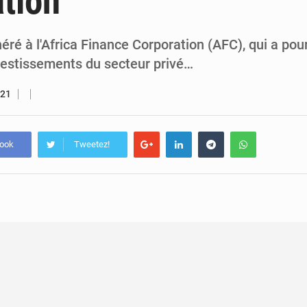
tion
5 août 2026
Assassinat de l’entrepreneur sportif Vally Amisi : le principal sus
5 août 2026
Compétitions africaines : la CAF ferme la porte à l’AC Lé
ré à l'Africa Finance Corporation (AFC), qui a pour
nvestissements du secteur privé…
021
book
Tweetez!