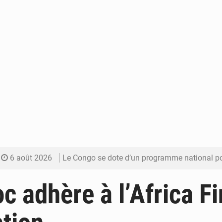
6 août 2026
Le Congo se dote d’un programme national pour valoriser les produ
5 août 2026
Congo-Électricité : la BAD renforce son appui pour accélé
c adhère à l’Africa F
5 août 2026
Cémac : la Commission présente à Denis Sassou N’Guess