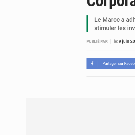
Corpora
Le Maroc a adhé
stimuler les i
le:
9 juin 2
PUBLIÉ PAR
Partager sur Face