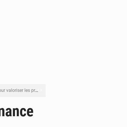
its forestiers non ligneux
rer les investissements
inance
o sa feuille de route