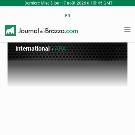
Dernière Mise à jour : 7 août 2026 à 10h45 GMT
FR
International
›
APA