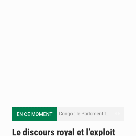
Congo : le Parlement formule 28 recommandations sur le Cadre budgétaire 2027-2029
EN CE MOMENT
Congo : Brazzaville se dote d’un plan d’action pour renforcer sa résilience climatique
Le discours royal et l’exploit