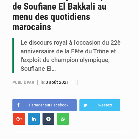
de Soufiane El Bakkali au
Congo : la Grande foire agricole pour renforcer la souveraineté alimentaire
menu des quotidiens
Congo-RDC : Brazzaville et Kinshasa renforcent leur coopération en faveur de la jeunesse
marocains
Le Congo se dote d’un programme national pour valoriser les produits forestiers non ligneux
Le discours royal à l'occasion du 22è
anniversaire de la Fête du Trône et
l'exploit du champion olympique,
Soufiane El…
le:
3 août 2021
PUBLIÉ PAR
Partager sur Facebook
Tweetez!