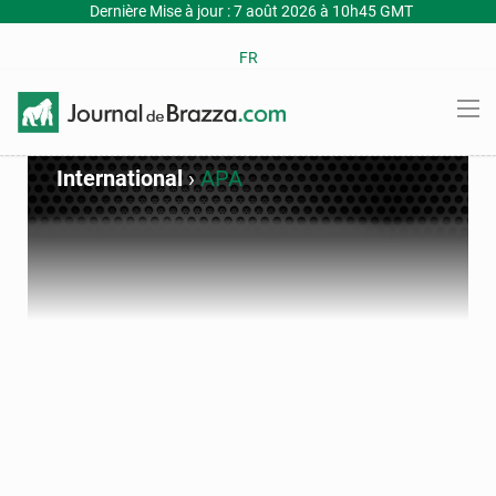
Dernière Mise à jour : 7 août 2026 à 10h45 GMT
FR
International
›
APA