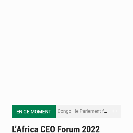
Congo : le Parlement formule 28 recommandations sur le Cadre budgétaire 2027-2029
EN CE MOMENT
Congo : Brazzaville se dote d’un plan d’action pour renforcer sa résilience climatique
L’Africa CEO Forum 2022