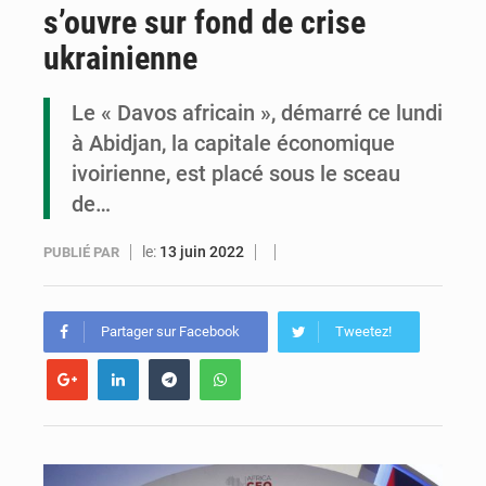
s’ouvre sur fond de crise
Congo : la Grande foire agricole pour renforcer la souveraineté alimentaire
ukrainienne
Congo-RDC : Brazzaville et Kinshasa renforcent leur coopération en faveur de la jeunesse
Le « Davos africain », démarré ce lundi
Le Congo se dote d’un programme national pour valoriser les produits forestiers non ligneux
à Abidjan, la capitale économique
ivoirienne, est placé sous le sceau
de…
le:
13 juin 2022
PUBLIÉ PAR
Partager sur Facebook
Tweetez!