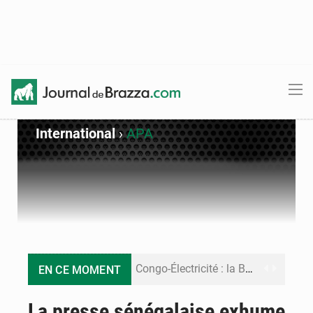
International
›
APA
Congo-Électricité : la BAD renforce son appui pour accélérer les investissements
EN CE MOMENT
Cémac : la Commission présente à Denis Sassou N’Guesso sa feuille de route
La presse sénégalaise exhume