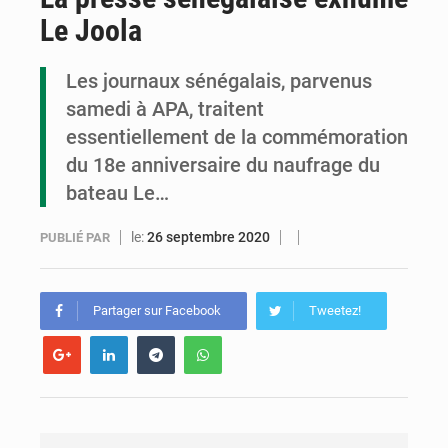
Le Joola
Assassinat de l’entrepreneur sportif Vally Amisi : le principal suspect arrêté à Brazzaville
Compétitions africaines : la CAF ferme la porte à l’AC Léopards et à l’AS Otohô
Les journaux sénégalais, parvenus
samedi à APA, traitent
Congo : l’UDSN célèbre 393 nouveaux diplômés et mise sur l’excellence académique
essentiellement de la commémoration
du 18e anniversaire du naufrage du
bateau Le…
le:
26 septembre 2020
PUBLIÉ PAR
Partager sur Facebook
Tweetez!