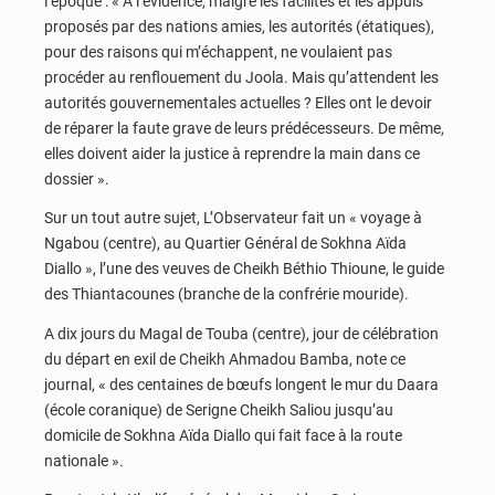
l’époque : « A l’évidence, malgré les facilités et les appuis
proposés par des nations amies, les autorités (étatiques),
pour des raisons qui m’échappent, ne voulaient pas
procéder au renflouement du Joola. Mais qu’attendent les
autorités gouvernementales actuelles ? Elles ont le devoir
de réparer la faute grave de leurs prédécesseurs. De même,
elles doivent aider la justice à reprendre la main dans ce
dossier ».
Sur un tout autre sujet, L’Observateur fait un « voyage à
Ngabou (centre), au Quartier Général de Sokhna Aïda
Diallo », l’une des veuves de Cheikh Béthio Thioune, le guide
des Thiantacounes (branche de la confrérie mouride).
A dix jours du Magal de Touba (centre), jour de célébration
du départ en exil de Cheikh Ahmadou Bamba, note ce
journal, « des centaines de bœufs longent le mur du Daara
(école coranique) de Serigne Cheikh Saliou jusqu’au
domicile de Sokhna Aïda Diallo qui fait face à la route
nationale ».