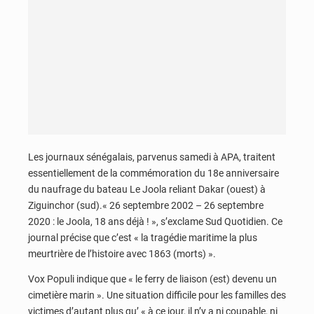
Les journaux sénégalais, parvenus samedi à APA, traitent
essentiellement de la commémoration du 18e anniversaire
du naufrage du bateau Le Joola reliant Dakar (ouest) à
Ziguinchor (sud).« 26 septembre 2002 – 26 septembre
2020 : le Joola, 18 ans déjà ! », s’exclame Sud Quotidien. Ce
journal précise que c’est « la tragédie maritime la plus
meurtrière de l’histoire avec 1863 (morts) ».
Vox Populi indique que « le ferry de liaison (est) devenu un
cimetière marin ». Une situation difficile pour les familles des
victimes d’autant plus qu’ « à ce jour, il n’y a ni coupable, ni