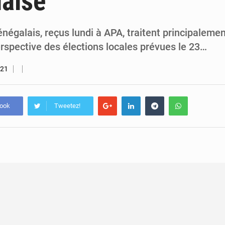
aise
7 août 2026
Congo-RDC : Brazzaville et Kinshasa renforcent leur coopération 
6 août 2026
Le Congo se dote d’un programme national pour valoriser les produ
négalais, reçus lundi à APA, traitent principaleme
rspective des élections locales prévues le 23…
021
book
Tweetez!