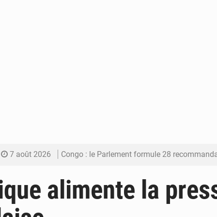
7 août 2026
Congo : le Parlement formule 28 recommandations sur le Cad
7 août 2026
Congo : Brazzaville se dote d’un plan d’action pour renforcer
tique alimente la pres
7 août 2026
Congo : la Grande foire agricole pour renforcer la sou