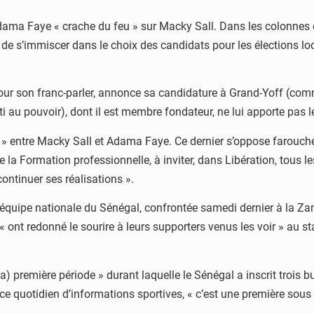
dama Faye « crache du feu » sur Macky Sall. Dans les colonnes d
de s’immiscer dans le choix des candidats pour les élections loca
ur son franc-parler, annonce sa candidature à Grand-Yoff (commu
rti au pouvoir), dont il est membre fondateur, ne lui apporte pas l
ash » entre Macky Sall et Adama Faye. Ce dernier s’oppose farouch
la Formation professionnelle, à inviter, dans Libération, tous les
continuer ses réalisations ».
e l’équipe nationale du Sénégal, confrontée samedi dernier à la 
s « ont redonné le sourire à leurs supporters venus les voir » au s
la) première période » durant laquelle le Sénégal a inscrit trois 
 ce quotidien d’informations sportives, « c’est une première sous (