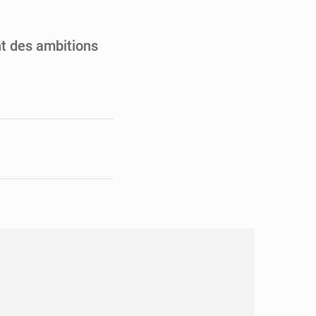
en faveur de la jeunesse
its forestiers non ligneux
nt des ambitions