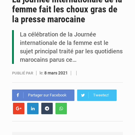
femme fait les choux gras de
Congo : la Grande foire agricole pour renforcer la souveraineté alimentaire
la presse marocaine
Congo-RDC : Brazzaville et Kinshasa renforcent leur coopération en faveur de la jeunesse
La célébration de la Journée
Le Congo se dote d’un programme national pour valoriser les produits forestiers non ligneux
internationale de la femme est le
sujet principal traité par les quotidiens
marocains parus ce…
le:
8 mars 2021
PUBLIÉ PAR
Partager sur Facebook
Tweetez!