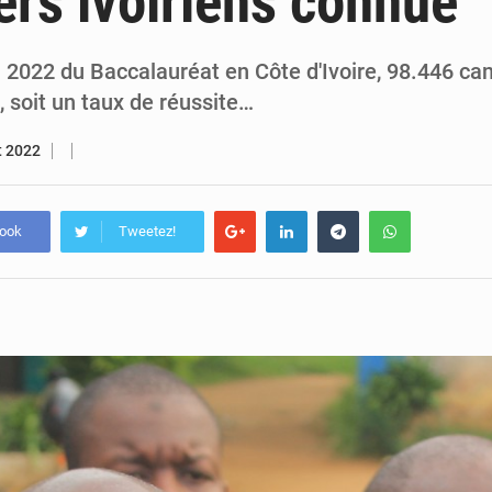
ers ivoiriens connue
5 août 2026
Compétitions africaines : la CAF ferme la porte à l’AC Lé
4 août 2026
Congo : l’UDSN célèbre 393 nouveaux diplômés et mise sur l
 2022 du Baccalauréat en Côte d'Ivoire, 98.446 can
 soit un taux de réussite…
et 2022
book
Tweetez!