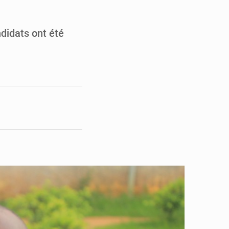
opards et à l’AS Otohô
’excellence académique
didats ont été