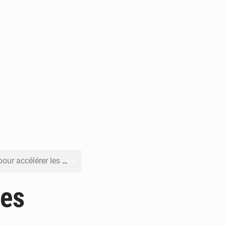
rer les investissements
o sa feuille de route
des
pect arrêté à Brazzaville