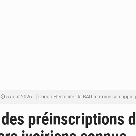
5 août 2026
Congo-Électricité : la BAD renforce son appui pour accélé
5 août 2026
Cémac : la Commission présente à Denis Sassou N’Guess
 des préinscriptions 
5 août 2026
Assassinat de l’entrepreneur sportif Vally Amisi : le principal sus