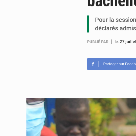
bacheli
Pour la session
déclarés admis,
le:
27 juill
PUBLIÉ PAR
Partager sur Face