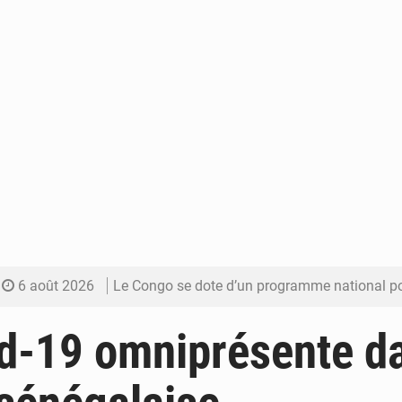
6 août 2026
Le Congo se dote d’un programme national pour valoriser les produ
5 août 2026
Congo-Électricité : la BAD renforce son appui pour accélé
d-19 omniprésente da
5 août 2026
Cémac : la Commission présente à Denis Sassou N’Guess