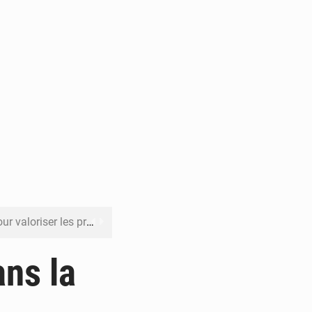
its forestiers non ligneux
rer les investissements
ns la
o sa feuille de route