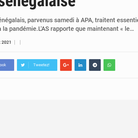
sénégalaise
5 août 2026
Assassinat de l’entrepreneur sportif Vally Amisi : le principal sus
5 août 2026
Compétitions africaines : la CAF ferme la porte à l’AC Lé
énégalais, parvenus samedi à APA, traitent essent
e à la pandémie.L'AS rapporte que maintenant « le…
et 2021
book
Tweetez!