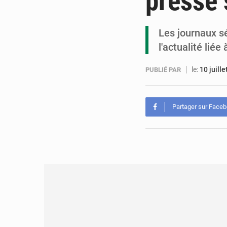
presse 
Les journaux s
l'actualité lié
le:
10 juill
PUBLIÉ PAR
Partager sur Face