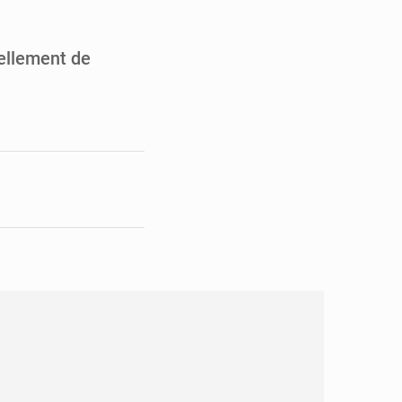
pect arrêté à Brazzaville
opards et à l’AS Otohô
iellement de