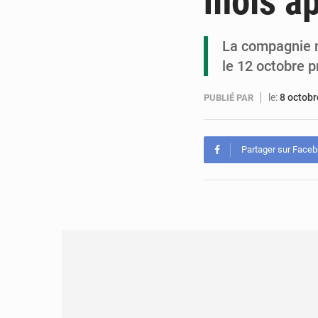
mois a
La compagnie n
le 12 octobre p
le:
8 octob
PUBLIÉ PAR
Partager sur Face