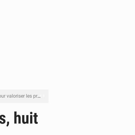
its forestiers non ligneux
rer les investissements
, huit
o sa feuille de route