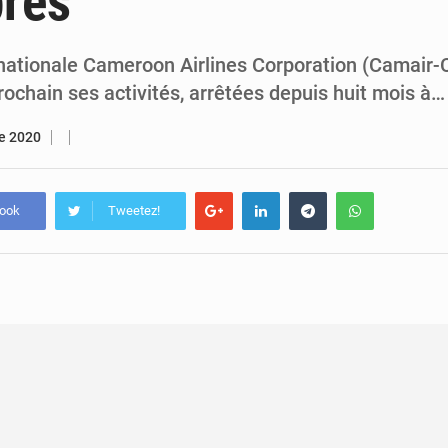
près
5 août 2026
Assassinat de l’entrepreneur sportif Vally Amisi : le principal sus
5 août 2026
Compétitions africaines : la CAF ferme la porte à l’AC Lé
ationale Cameroon Airlines Corporation (Camair-C
rochain ses activités, arrêtées depuis huit mois à…
re 2020
book
Tweetez!