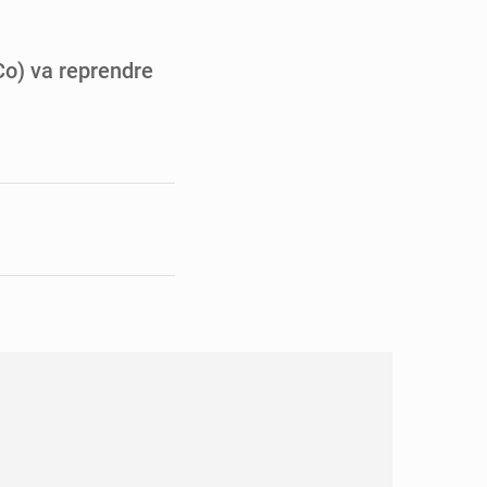
pect arrêté à Brazzaville
opards et à l’AS Otohô
o) va reprendre