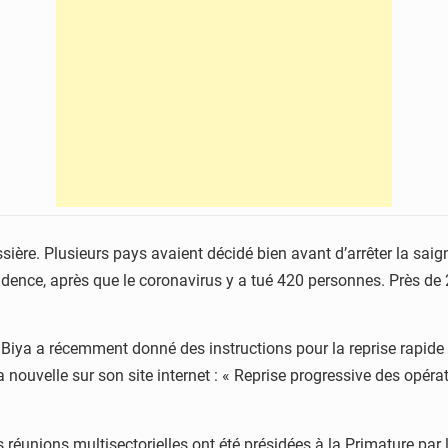
ière. Plusieurs pays avaient décidé bien avant d’arrêter la saig
rudence, après que le coronavirus y a tué 420 personnes. Près de
l Biya a récemment donné des instructions pour la reprise rapide
nouvelle sur son site internet : « Reprise progressive des opéra
ois réunions multisectorielles ont été présidées à la Primature p