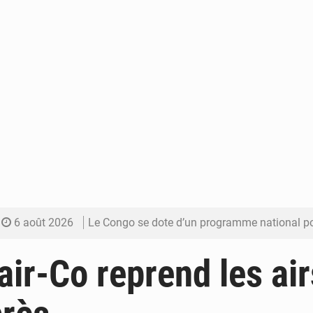
6 août 2026
Le Congo se dote d’un programme national pour valoriser les produ
5 août 2026
Congo-Électricité : la BAD renforce son appui pour accélé
ir-Co reprend les airs
5 août 2026
Cémac : la Commission présente à Denis Sassou N’Guess