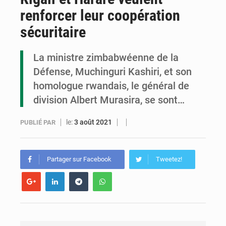
renforcer leur coopération
Cémac : la Commission présente à Denis Sassou N’Guesso sa feuille de route
sécuritaire
Assassinat de l’entrepreneur sportif Vally Amisi : le principal suspect arrêté à Brazzaville
La ministre zimbabwéenne de la
Compétitions africaines : la CAF ferme la porte à l’AC Léopards et à l’AS Otohô
Défense, Muchinguri Kashiri, et son
homologue rwandais, le général de
division Albert Murasira, se sont…
le:
3 août 2021
PUBLIÉ PAR
Partager sur Facebook
Tweetez!