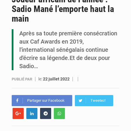
Sadio Mané l’emporte haut la
Cémac : la Commission présente à Denis Sassou N’Guesso sa feuille de route
main
Assassinat de l’entrepreneur sportif Vally Amisi : le principal suspect arrêté à Brazzaville
Après sa toute première consécration
Compétitions africaines : la CAF ferme la porte à l’AC Léopards et à l’AS Otohô
aux Caf Awards en 2019,
l'international sénégalais continue
d'écrire sa légende.Et de deux pour
Sadio…
le:
22 juillet 2022
PUBLIÉ PAR
Partager sur Facebook
Tweetez!