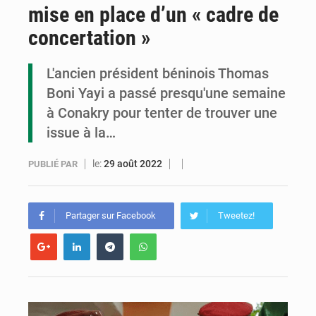
mise en place d’un « cadre de
Congo : la Grande foire agricole pour renforcer la souveraineté alimentaire
concertation »
Congo-RDC : Brazzaville et Kinshasa renforcent leur coopération en faveur de la jeunesse
L'ancien président béninois Thomas
Le Congo se dote d’un programme national pour valoriser les produits forestiers non ligneux
Boni Yayi a passé presqu'une semaine
à Conakry pour tenter de trouver une
issue à la…
le:
29 août 2022
PUBLIÉ PAR
Partager sur Facebook
Tweetez!