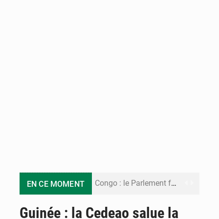
Congo : le Parlement formule 28 recommandations sur le Cadre budgétaire 2027-2029
EN CE MOMENT
Congo : Brazzaville se dote d’un plan d’action pour renforcer sa résilience climatique
Guinée : la Cedeao salue la