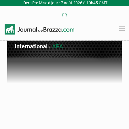
Dernière Mise à jour : 7 août 2026 à 10h45 GMT
FR
International
›
APA