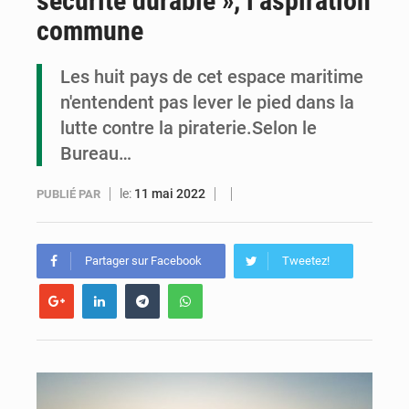
sécurité durable », l’aspiration
commune
Compétitions africaines : la CAF ferme la porte à l’AC Léopards et à l’AS Otohô
Les huit pays de cet espace maritime
Congo : l’UDSN célèbre 393 nouveaux diplômés et mise sur l’excellence académique
n'entendent pas lever le pied dans la
lutte contre la piraterie.Selon le
Bureau…
le:
11 mai 2022
PUBLIÉ PAR
Partager sur Facebook
Tweetez!