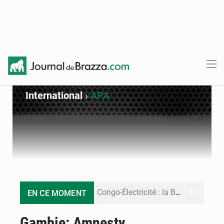
International
›
APA
Congo-Électricité : la BAD renforce son appui pour accélérer les investissements
EN CE MOMENT
Cémac : la Commission présente à Denis Sassou N’Guesso sa feuille de route
Gambie: Amnesty