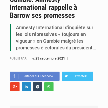
International rappelle à
Assassinat de l’entrepreneur sportif Vally Amisi : le principal suspect arrêté à Brazzaville
Barrow ses promesses
Compétitions africaines : la CAF ferme la porte à l’AC Léopards et à l’AS Otohô
Amnesty International s'inquiète sur
Congo : l’UDSN célèbre 393 nouveaux diplômés et mise sur l’excellence académique
les lois répressives « toujours en
vigueur » en Gambie malgré les
promesses électorales du président…
le:
23 septembre 2021
PUBLIÉ PAR
Partager sur Facebook
Tweetez!