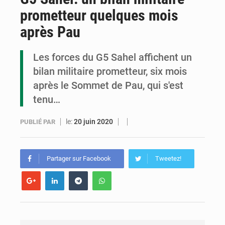
prometteur quelques mois
Cémac : la Commission présente à Denis Sassou N’Guesso sa feuille de route
après Pau
Assassinat de l’entrepreneur sportif Vally Amisi : le principal suspect arrêté à Brazzaville
Les forces du G5 Sahel affichent un
Compétitions africaines : la CAF ferme la porte à l’AC Léopards et à l’AS Otohô
bilan militaire prometteur, six mois
après le Sommet de Pau, qui s'est
tenu…
le:
20 juin 2020
PUBLIÉ PAR
Partager sur Facebook
Tweetez!