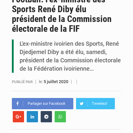
Sports René Diby élu
Congo : la Grande foire agricole pour renforcer la souveraineté alimentaire
président de la Commission
Congo-RDC : Brazzaville et Kinshasa renforcent leur coopération en faveur de la jeunesse
électorale de la FIF
Le Congo se dote d’un programme national pour valoriser les produits forestiers non ligneux
L'ex-ministre ivoirien des Sports, René
Djedjemel Diby a été élu, samedi,
président de la Commission électorale
de la Fédération ivoirienne…
le:
5 juillet 2020
PUBLIÉ PAR
Partager sur Facebook
Tweetez!