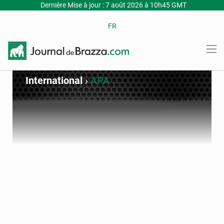
Dernière Mise à jour : 7 août 2026 à 10h45 GMT
FR
International
›
APA