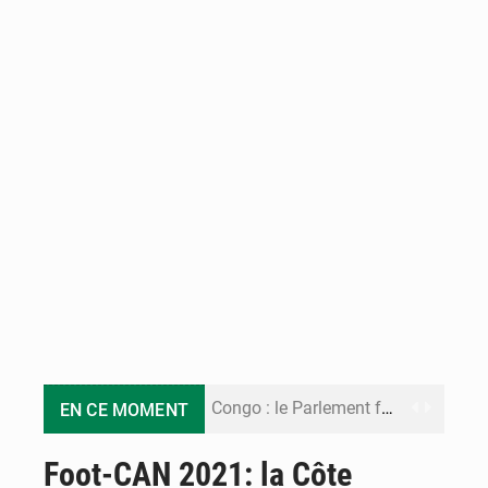
Congo : le Parlement formule 28 recommandations sur le Cadre budgétaire 2027-2029
EN CE MOMENT
Congo : Brazzaville se dote d’un plan d’action pour renforcer sa résilience climatique
Foot-CAN 2021: la Côte