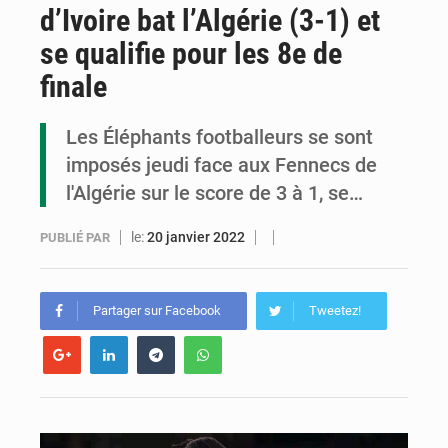
d’Ivoire bat l’Algérie (3-1) et
Congo : la Grande foire agricole pour renforcer la souveraineté alimentaire
se qualifie pour les 8e de
Congo-RDC : Brazzaville et Kinshasa renforcent leur coopération en faveur de la jeunesse
finale
Le Congo se dote d’un programme national pour valoriser les produits forestiers non ligneux
Les Éléphants footballeurs se sont
imposés jeudi face aux Fennecs de
l'Algérie sur le score de 3 à 1, se…
le:
20 janvier 2022
PUBLIÉ PAR
Partager sur Facebook
Tweetez!