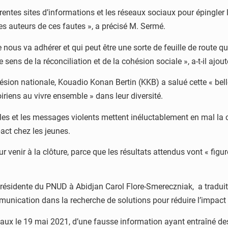
érentes sites d’informations et les réseaux sociaux pour épingl
des auteurs de ces fautes », a précisé M. Sermé.
de nous va adhérer et qui peut être une sorte de feuille de route 
 sens de la réconciliation et de la cohésion sociale », a-t-il ajout
hésion nationale, Kouadio Konan Bertin (KKB) a salué cette « belle
iriens au vivre ensemble » dans leur diversité.
lles et les messages violents mettent inéluctablement en mal la 
act chez les jeunes.
r venir à la clôture, parce que les résultats attendus vont « fig
résidente du PNUD à Abidjan Carol Flore-Smereczniak, a traduit 
nication dans la recherche de solutions pour réduire l’impact d
ociaux le 19 mai 2021, d’une fausse information ayant entraîné d