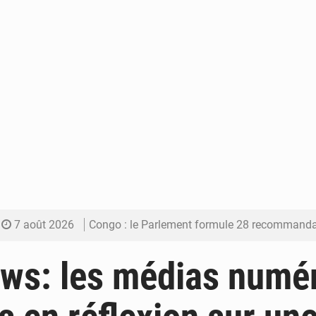
7 août 2026
Congo : le Parlement formule 28 recommandations sur le Cad
7 août 2026
Congo : Brazzaville se dote d’un plan d’action pour renforcer
ws: les médias numé
7 août 2026
Congo : la Grande foire agricole pour renforcer la sou