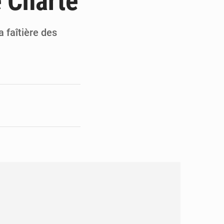
e Charte
en faveur de la jeunesse
its forestiers non ligneux
a faîtière des