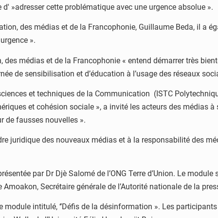
e d' »adresser cette problématique avec une urgence absolue ».
tion, des médias et de la Francophonie, Guillaume Beda, il a é
 urgence ».
n, des médias et de la Francophonie « entend démarrer très bi
e de sensibilisation et d’éducation à l’usage des réseaux socia
es sciences et techniques de la Communication (ISTC Polytechni
iques et cohésion sociale », a invité les acteurs des médias à s
ur de fausses nouvelles ».
e juridique des nouveaux médias et à la responsabilité des méd
présentée par Dr Djè Salomé de l’ONG Terre d’Union. Le module s
moakon, Secrétaire générale de l’Autorité nationale de la pres
module intitulé, ‘’Défis de la désinformation ». Les participant