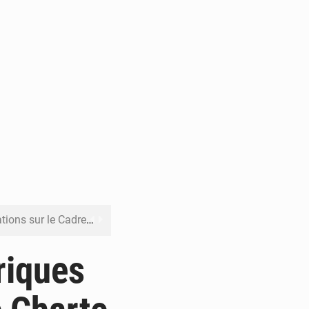
re budgétaire 2027-2029
 sa résilience climatique
riques
veraineté alimentaire