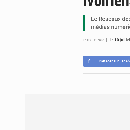
ivoirie
Le Réseaux des 
médias numériq
le:
10 juill
PUBLIÉ PAR
Partager sur Face