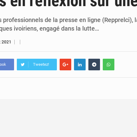
ns en réflexion sur un
7 août 2026
Congo-RDC : Brazzaville et Kinshasa renforcent leur coopération 
6 août 2026
Le Congo se dote d’un programme national pour valoriser les produ
professionnels de la presse en ligne (Repprelci), l
ues ivoiriens, engagé dans la lutte…
et 2021
book
Tweetez!