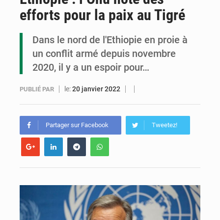
efforts pour la paix au Tigré
Congo : la Grande foire agricole pour renforcer la souveraineté alimentaire
Congo-RDC : Brazzaville et Kinshasa renforcent leur coopération en faveur de la jeunesse
Dans le nord de l'Ethiopie en proie à
un conflit armé depuis novembre
Le Congo se dote d’un programme national pour valoriser les produits forestiers non ligneux
2020, il y a un espoir pour…
le:
20 janvier 2022
PUBLIÉ PAR
Partager sur Facebook
Tweetez!