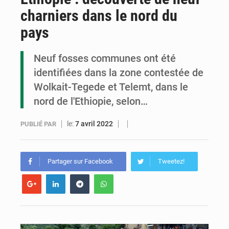
charniers dans le nord du
Congo : la Grande foire agricole pour renforcer la souveraineté alimentaire
pays
Congo-RDC : Brazzaville et Kinshasa renforcent leur coopération en faveur de la jeunesse
Neuf fosses communes ont été
Le Congo se dote d’un programme national pour valoriser les produits forestiers non ligneux
identifiées dans la zone contestée de
Wolkait-Tegede et Telemt, dans le
nord de l'Ethiopie, selon…
le:
7 avril 2022
PUBLIÉ PAR
Partager sur Facebook
Tweetez!