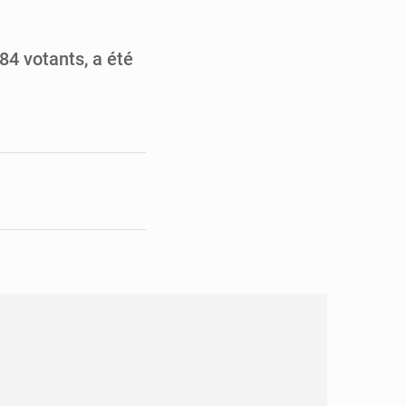
pect arrêté à Brazzaville
opards et à l’AS Otohô
84 votants, a été