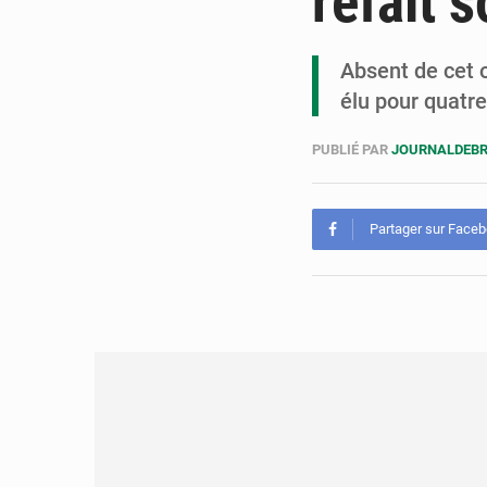
refait 
Absent de cet 
élu pour quatr
PUBLIÉ PAR
JOURNALDEB
Partager sur Face