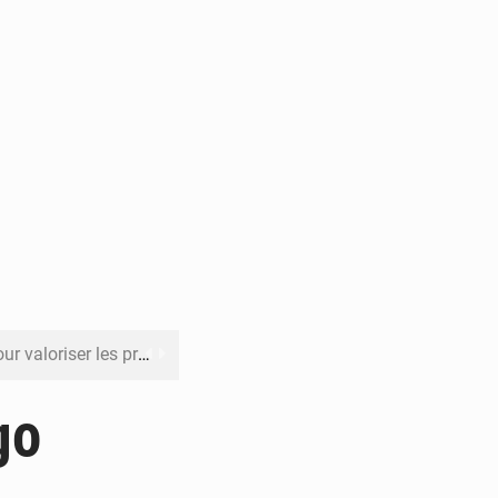
its forestiers non ligneux
rer les investissements
go
o sa feuille de route