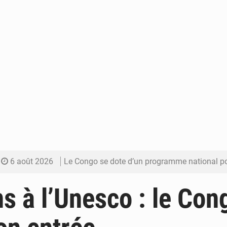
6 août 2026
Le Congo se dote d’un programme national pour valoriser les produ
5 août 2026
Congo-Électricité : la BAD renforce son appui pour accélé
ns à l’Unesco : le Con
5 août 2026
Cémac : la Commission présente à Denis Sassou N’Guess