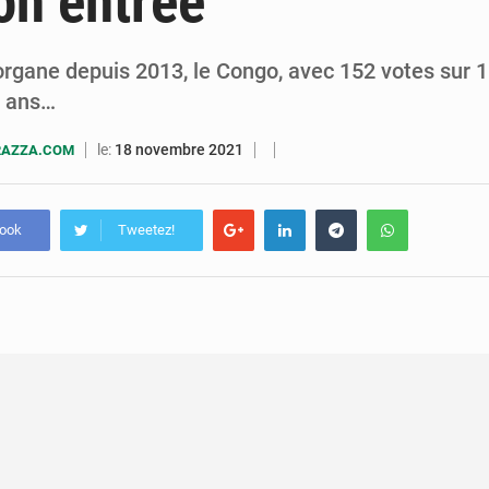
son entrée
5 août 2026
Assassinat de l’entrepreneur sportif Vally Amisi : le principal sus
5 août 2026
Compétitions africaines : la CAF ferme la porte à l’AC Lé
organe depuis 2013, le Congo, avec 152 votes sur 1
e ans…
le:
18 novembre 2021
RAZZA.COM
book
Tweetez!