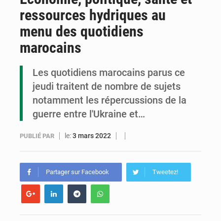
ressources hydriques au
Cémac : la Commission présente à Denis Sassou N’Guesso sa feuille de route
menu des quotidiens
Assassinat de l’entrepreneur sportif Vally Amisi : le principal suspect arrêté à Brazzaville
marocains
Compétitions africaines : la CAF ferme la porte à l’AC Léopards et à l’AS Otohô
Les quotidiens marocains parus ce
jeudi traitent de nombre de sujets
notamment les répercussions de la
guerre entre l'Ukraine et…
le:
3 mars 2022
PUBLIÉ PAR
Partager sur Facebook
Tweetez!