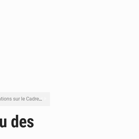
re budgétaire 2027-2029
 sa résilience climatique
u des
veraineté alimentaire