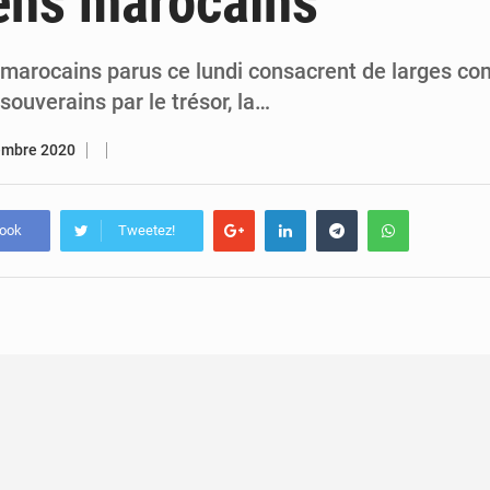
ens marocains
7 août 2026
Congo-RDC : Brazzaville et Kinshasa renforcent leur coopération 
6 août 2026
Le Congo se dote d’un programme national pour valoriser les produ
 marocains parus ce lundi consacrent de larges co
souverains par le trésor, la…
embre 2020
book
Tweetez!