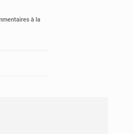
en faveur de la jeunesse
its forestiers non ligneux
mmentaires à la