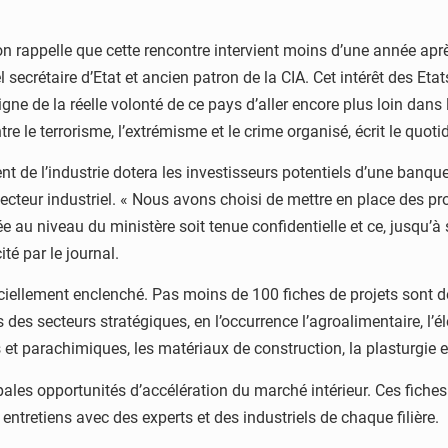
ion rappelle que cette rencontre intervient moins d’une année apr
ecrétaire d’Etat et ancien patron de la CIA. Cet intérêt des Etat
gne de la réelle volonté de ce pays d’aller encore plus loin da
tre le terrorisme, l’extrémisme et le crime organisé, écrit le quoti
t de l’industrie dotera les investisseurs potentiels d’une banqu
ecteur industriel. « Nous avons choisi de mettre en place des pr
 au niveau du ministère soit tenue confidentielle et ce, jusqu’à s
té par le journal.
iciellement enclenché. Pas moins de 100 fiches de projets sont dé
es secteurs stratégiques, en l’occurrence l’agroalimentaire, l’élec
ques et parachimiques, les matériaux de construction, la plasturgie
pales opportunités d’accélération du marché intérieur. Ces fiches 
ntretiens avec des experts et des industriels de chaque filière.