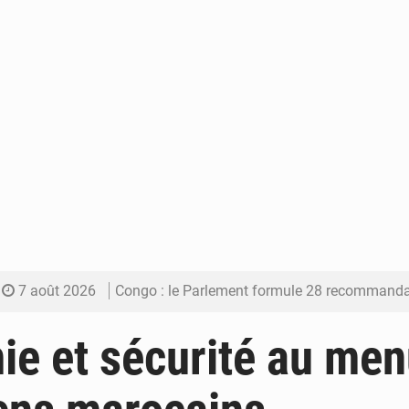
7 août 2026
Congo : le Parlement formule 28 recommandations sur le Cad
7 août 2026
Congo : Brazzaville se dote d’un plan d’action pour renforcer
e et sécurité au men
7 août 2026
Congo : la Grande foire agricole pour renforcer la sou