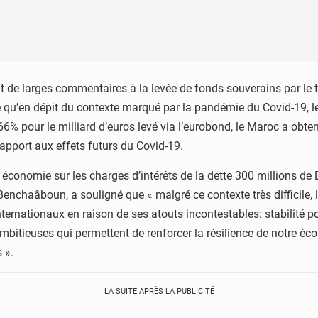
de larges commentaires à la levée de fonds souverains par le tr
 qu’en dépit du contexte marqué par la pandémie du Covid-19, le 
6% pour le milliard d’euros levé via l’eurobond, le Maroc a ob
apport aux effets futurs du Covid-19.
conomie sur les charges d’intérêts de la dette 300 millions de DH
nchaâboun, a souligné que « malgré ce contexte très difficile, 
internationaux en raison de ses atouts incontestables: stabilité p
 ambitieuses qui permettent de renforcer la résilience de notre éc
 ».
LA SUITE APRÈS LA PUBLICITÉ