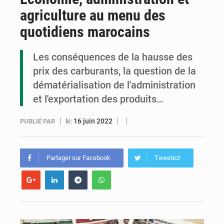
agriculture au menu des
Cémac : la Commission présente à Denis Sassou N’Guesso sa feuille de route
quotidiens marocains
Assassinat de l’entrepreneur sportif Vally Amisi : le principal suspect arrêté à Brazzaville
Les conséquences de la hausse des
Compétitions africaines : la CAF ferme la porte à l’AC Léopards et à l’AS Otohô
prix des carburants, la question de la
dématérialisation de l'administration
et l'exportation des produits…
le:
16 juin 2022
PUBLIÉ PAR
Partager sur Facebook
Tweetez!