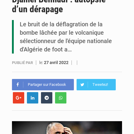
d’un dérapage
Cémac : la Commission présente à Denis Sassou N’Guesso sa feuille de route
Assassinat de l’entrepreneur sportif Vally Amisi : le principal suspect arrêté à Brazzaville
Le bruit de la déflagration de la
bombe lâchée par le volcanique
Compétitions africaines : la CAF ferme la porte à l’AC Léopards et à l’AS Otohô
sélectionneur de l'équipe nationale
d'Algérie de foot a…
le:
27 avril 2022
PUBLIÉ PAR
Partager sur Facebook
Tweetez!