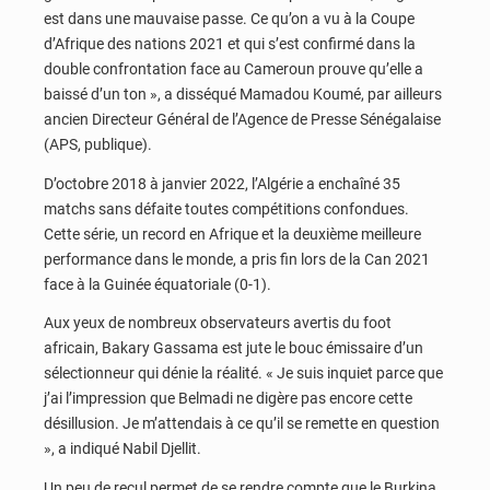
est dans une mauvaise passe. Ce qu’on a vu à la Coupe
d’Afrique des nations 2021 et qui s’est confirmé dans la
double confrontation face au Cameroun prouve qu’elle a
baissé d’un ton », a disséqué Mamadou Koumé, par ailleurs
ancien Directeur Général de l’Agence de Presse Sénégalaise
(APS, publique).
D’octobre 2018 à janvier 2022, l’Algérie a enchaîné 35
matchs sans défaite toutes compétitions confondues.
Cette série, un record en Afrique et la deuxième meilleure
performance dans le monde, a pris fin lors de la Can 2021
face à la Guinée équatoriale (0-1).
Aux yeux de nombreux observateurs avertis du foot
africain, Bakary Gassama est jute le bouc émissaire d’un
sélectionneur qui dénie la réalité. « Je suis inquiet parce que
j’ai l’impression que Belmadi ne digère pas encore cette
désillusion. Je m’attendais à ce qu’il se remette en question
», a indiqué Nabil Djellit.
Un peu de recul permet de se rendre compte que le Burkina,