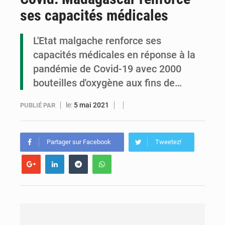
ses capacités médicales
Cémac : la Commission présente à Denis Sassou N’Guesso sa feuille de route
Assassinat de l’entrepreneur sportif Vally Amisi : le principal suspect arrêté à Brazzaville
L'Etat malgache renforce ses
capacités médicales en réponse à la
Compétitions africaines : la CAF ferme la porte à l’AC Léopards et à l’AS Otohô
pandémie de Covid-19 avec 2000
bouteilles d'oxygène aux fins de…
le:
5 mai 2021
PUBLIÉ PAR
Partager sur Facebook
Tweetez!