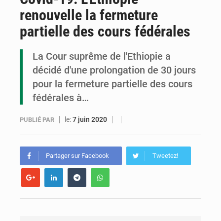
renouvelle la fermeture
Congo : la Grande foire agricole pour renforcer la souveraineté alimentaire
partielle des cours fédérales
Congo-RDC : Brazzaville et Kinshasa renforcent leur coopération en faveur de la jeunesse
La Cour suprême de l'Ethiopie a
Le Congo se dote d’un programme national pour valoriser les produits forestiers non ligneux
décidé d'une prolongation de 30 jours
pour la fermeture partielle des cours
fédérales à…
le:
7 juin 2020
PUBLIÉ PAR
Partager sur Facebook
Tweetez!