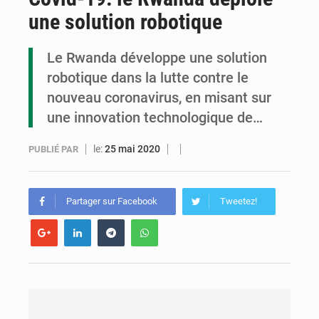
une solution robotique
Congo-Électricité : la BAD renforce son appui pour accélérer les investissements
Cémac : la Commission présente à Denis Sassou N’Guesso sa feuille de route
Le Rwanda développe une solution
robotique dans la lutte contre le
Assassinat de l’entrepreneur sportif Vally Amisi : le principal suspect arrêté à Brazzaville
nouveau coronavirus, en misant sur
une innovation technologique de…
le:
25 mai 2020
PUBLIÉ PAR
Partager sur Facebook
Tweetez!