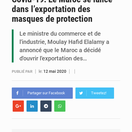
dans l’exportation des
Assassinat de l’entrepreneur sportif Vally Amisi : le principal suspect arrêté à Brazzaville
masques de protection
Compétitions africaines : la CAF ferme la porte à l’AC Léopards et à l’AS Otohô
Le ministre du commerce et de
Congo : l’UDSN célèbre 393 nouveaux diplômés et mise sur l’excellence académique
l'industrie, Moulay Hafid Elalamy a
annoncé que le Maroc a décidé
d'ouvrir l'exportation des…
le:
12 mai 2020
PUBLIÉ PAR
Partager sur Facebook
Tweetez!