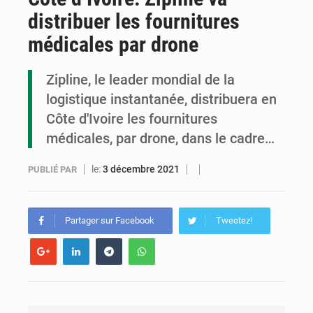
distribuer les fournitures
Congo : la Grande foire agricole pour renforcer la souveraineté alimentaire
médicales par drone
Congo-RDC : Brazzaville et Kinshasa renforcent leur coopération en faveur de la jeunesse
Zipline, le leader mondial de la
Le Congo se dote d’un programme national pour valoriser les produits forestiers non ligneux
logistique instantanée, distribuera en
Côte d'Ivoire les fournitures
médicales, par drone, dans le cadre…
le:
3 décembre 2021
PUBLIÉ PAR
Partager sur Facebook
Tweetez!