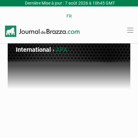
Dernière Mise à jour : 7 août 2026 à 10h45 GMT
FR
International
›
APA