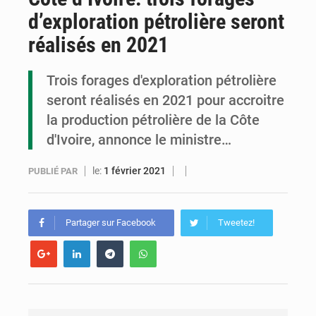
d’exploration pétrolière seront
Congo : la Grande foire agricole pour renforcer la souveraineté alimentaire
réalisés en 2021
Congo-RDC : Brazzaville et Kinshasa renforcent leur coopération en faveur de la jeunesse
Trois forages d'exploration pétrolière
Le Congo se dote d’un programme national pour valoriser les produits forestiers non ligneux
seront réalisés en 2021 pour accroitre
la production pétrolière de la Côte
d'Ivoire, annonce le ministre…
le:
1 février 2021
PUBLIÉ PAR
Partager sur Facebook
Tweetez!