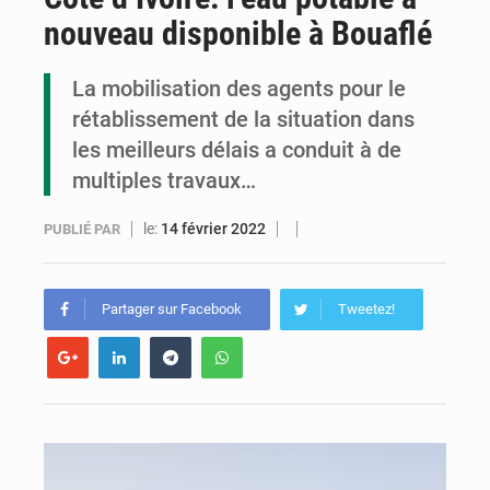
nouveau disponible à Bouaflé
Assassinat de l’entrepreneur sportif Vally Amisi : le principal suspect arrêté à Brazzaville
Compétitions africaines : la CAF ferme la porte à l’AC Léopards et à l’AS Otohô
La mobilisation des agents pour le
rétablissement de la situation dans
Congo : l’UDSN célèbre 393 nouveaux diplômés et mise sur l’excellence académique
les meilleurs délais a conduit à de
multiples travaux…
le:
14 février 2022
PUBLIÉ PAR
Partager sur Facebook
Tweetez!