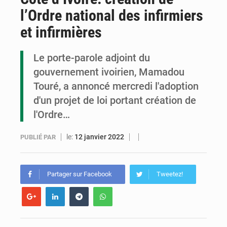
l’Ordre national des infirmiers
Cémac : la Commission présente à Denis Sassou N’Guesso sa feuille de route
et infirmières
Assassinat de l’entrepreneur sportif Vally Amisi : le principal suspect arrêté à Brazzaville
Le porte-parole adjoint du
Compétitions africaines : la CAF ferme la porte à l’AC Léopards et à l’AS Otohô
gouvernement ivoirien, Mamadou
Touré, a annoncé mercredi l'adoption
d'un projet de loi portant création de
l'Ordre…
le:
12 janvier 2022
PUBLIÉ PAR
Partager sur Facebook
Tweetez!